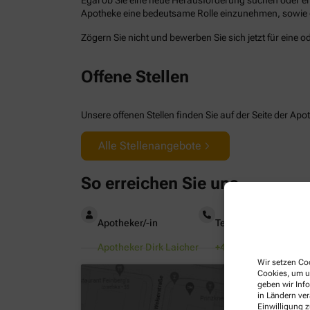
Apotheke eine bedeutsame Rolle einzunehmen, sowie ein
Zögern Sie nicht und bewerben Sie sich jetzt für eine o
Offene Stellen
Unsere offenen Stellen finden Sie auf der Seite der A
Alle Stellenangebote
So erreichen Sie uns
Apotheker/-in
Telefonnummer
Apotheker Dirk Laicher
+49-211/96 66 22 22
Wir setzen Coo
Cookies, um u
geben wir Inf
in Ländern ve
Einwilligung z