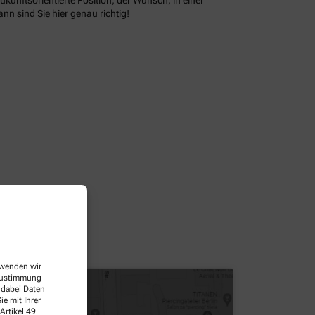
n sind Sie hier genau richtig!
erwenden wir
 Zustimmung
 dabei Daten
e mit Ihrer
Artikel 49