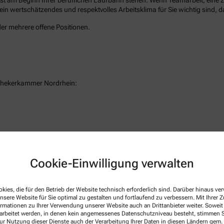
 wertschätzendes und respektvolles Arbeitsklima für Sie wichtig sind, dan
der mehrere offene Positionen.
pothekerkammer Nordrhein:
Cookie-Einwilligung verwalten
Faxnummer
E-Mail-Adresse
+49-211/96 66 22 21
vab@vitalapotheke-duesseltal.de
kies, die für den Betrieb der Website technisch erforderlich sind. Darüber hinaus v
nsere Website für Sie optimal zu gestalten und fortlaufend zu verbessern. Mit Ihrer
ormationen zu Ihrer Verwendung unserer Website auch an Drittanbieter weiter. Soweit
rarbeitet werden, in denen kein angemessenes Datenschutzniveau besteht, stimmen Si
ur Nutzung dieser Dienste auch der Verarbeitung Ihrer Daten in diesen Ländern gem. 