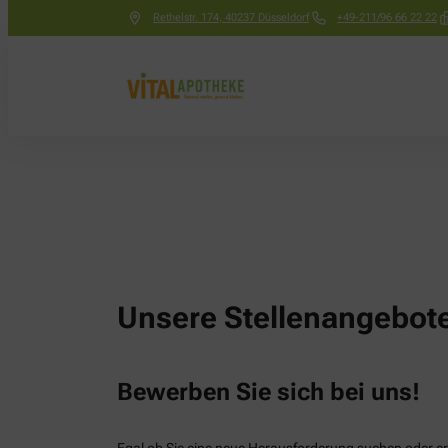
Rethelstr. 174
,
40237
Düsseldorf
+49-211/96 66 22 22
Unsere Stellenangebot
Bewerben Sie sich bei uns!
Egal ob Sie eine neue Herausforderung suchen oder ers