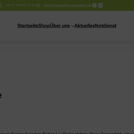
+49-211/96 66 22 21
vab@vitalapotheke-duesseltal.de
Startseite
Shop
Über uns
Aktuelles
Notdienst
e
t am Beginn Ihrer beruflichen Laufbahn stehen: Wenn Teamarbeit, eine zuk